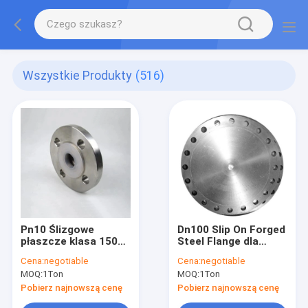
Wszystkie Produkty
(516)
Pn10 Ślizgowe
Dn100 Slip On Forged
płaszcze klasa 150
Steel Flange dla
Bs4504 Pl Typ
zastosowań
Cena:
negotiable
Cena:
negotiable
połączenia
chemicznych
MOQ:
1Ton
MOQ:
1Ton
Pobierz najnowszą cenę
Pobierz najnowszą cenę