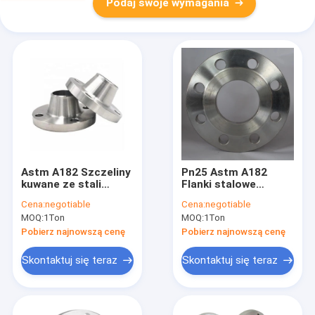
Podaj swoje wymagania
Astm A182 Szczeliny
Pn25 Astm A182
kuwane ze stali
Flanki stalowe
węglowej Bs 4504 do
kuwane Bs 4504
Cena:
negotiable
Cena:
negotiable
budowy statków
MOQ:
1Ton
MOQ:
1Ton
Pobierz najnowszą cenę
Pobierz najnowszą cenę
Skontaktuj się teraz
Skontaktuj się teraz