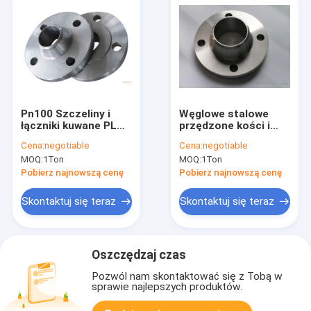
Pn100 Szczeliny i
Węglowe stalowe
łączniki kuwane PL
przędzone kości i
Bs10 Tabela D/E
akcesoria Bs 4504
Cena:
negotiable
Cena:
negotiable
Ślepa
PN6
MOQ:
1Ton
MOQ:
1Ton
Pobierz najnowszą cenę
Pobierz najnowszą cenę
Skontaktuj się teraz
Skontaktuj się teraz
Oszczędzaj czas
Pozwól nam skontaktować się z Tobą w
sprawie najlepszych produktów.