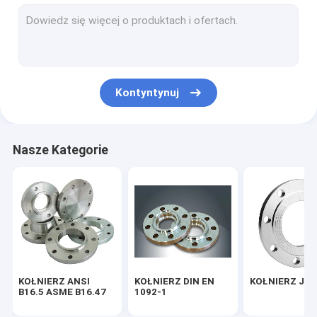
KOŁNIERZ BS 4504
KOŁNIERZ AWWA C207-07
ŁĄCZNIK DO RUR ASME B16.9
Kontyntynuj
MONTAŻ RUR DIN EN 10253
ZŁĄCZKA DO RUR SGP JIS B2311
Nasze Kategorie
KOLANO DO RUR STALOWYCH
TRÓJNIK DO RUR STALOWYCH
Redukcja do rur stalowych
Zaślepka do rur stalowych
KOŁNIERZ ANSI
KOŁNIERZ DIN EN
KOŁNIERZ JIS
ZŁĄCZE ŻAROWE ASME B16.11
B16.5 ASME B16.47
1092-1