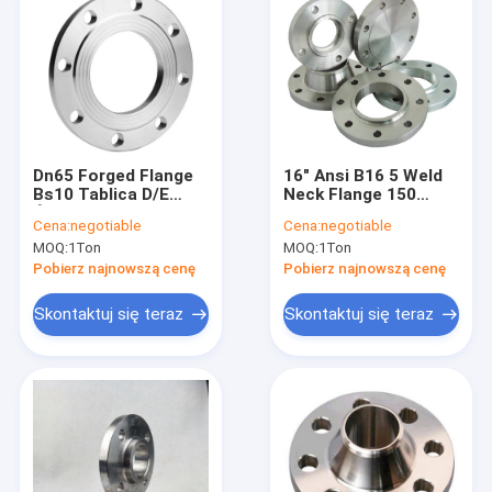
Dn65 Forged Flange
16" Ansi B16 5 Weld
Bs10 Tablica D/E
Neck Flange 150
Ślepe urządzenie
Czarna powłoka
Cena:
negotiable
Cena:
negotiable
rurowe
farby
MOQ:
1Ton
MOQ:
1Ton
Pobierz najnowszą cenę
Pobierz najnowszą cenę
Skontaktuj się teraz
Skontaktuj się teraz
Dom
Produkty
O nas