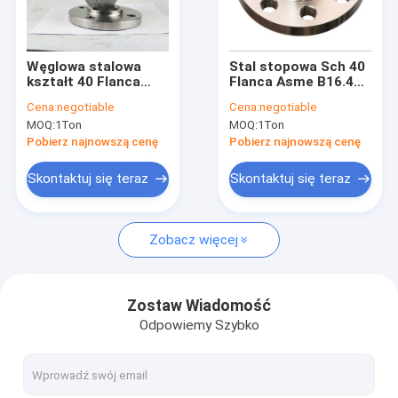
Wycieczka po fabryce
Kontrola jakości
Węglowa stalowa
Stal stopowa Sch 40
kształt 40 Flanca
Flanca Asme B16.47
Skontaktuj się z nami
rurowa Asme B16.5
Ser B pokryta czarną
Cena:
negotiable
Cena:
negotiable
12"
farbą
MOQ:
1Ton
MOQ:
1Ton
Aktualności
Pobierz najnowszą cenę
Pobierz najnowszą cenę
Sprawy
Skontaktuj się teraz
Skontaktuj się teraz
Zobacz więcej
KOŁNIERZ ANSI B16.5 ASME B16.47
KOŁNIERZ DIN EN 1092-1
Zostaw Wiadomość
Odpowiemy Szybko
KOŁNIERZ JIS B2220
KOŁNIERZ GOST 33259