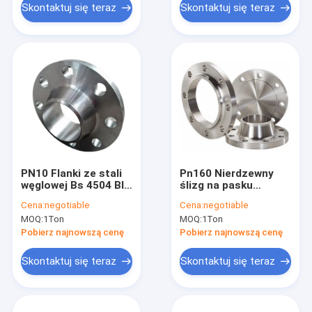
Skontaktuj się teraz
Skontaktuj się teraz
PN10 Flanki ze stali
Pn160 Nierdzewny
węglowej Bs 4504 Bl
ślizg na pasku
Chemical
Bs4504 Materiał do
Cena:
negotiable
Cena:
negotiable
zastosowań
MOQ:
1Ton
MOQ:
1Ton
gazowych F316 / 316l
Pobierz najnowszą cenę
Pobierz najnowszą cenę
Skontaktuj się teraz
Skontaktuj się teraz