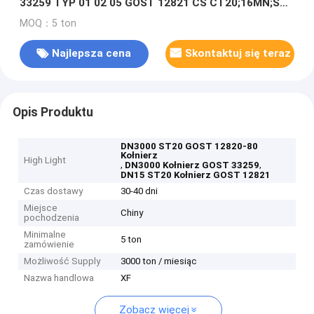
33259 TYP 01 02 05 GOST 12821 CS CT20;16MN;SS
304/304L,316/316L
MOQ：5 ton
Najlepsza cena
Skontaktuj się teraz
Opis Produktu
DN3000 ST20 GOST 12820-80
Kołnierz
High Light
,
,
DN3000 Kołnierz GOST 33259
DN15 ST20 Kołnierz GOST 12821
Czas dostawy
30-40 dni
Miejsce
Chiny
pochodzenia
Minimalne
5 ton
zamówienie
Możliwość Supply
3000 ton / miesiąc
Nazwa handlowa
XF
Zobacz więcej