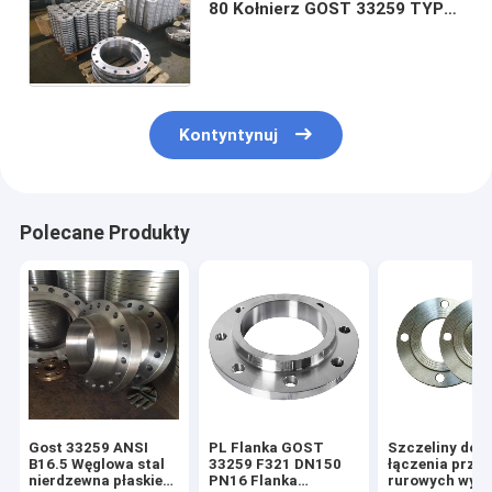
80 Kołnierz GOST 33259 TYP
01 02 05 GOST 12821 CS
CT20;16MN;SS
304/304L,316/316L
Kontyntynuj
Polecane Produkty
Gost 33259 ANSI
PL Flanka GOST
Szczeliny do
B16.5 Węglowa stal
33259 F321 DN150
łączenia prze
nierdzewna płaskie
PN16 Flanka
rurowych wyku