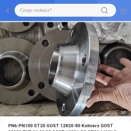
2
/
5
PN6-PN100 ST20 GOST 12820-80 Kołnierz GOST