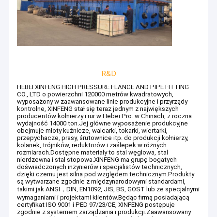
R&D
HEBEI XINFENG HIGH PRESSURE FLANGE AND PIPE FITTING
CO., LTD o powierzchni 120000 metrów kwadratowych,
wyposażony w zaawansowane linie produkcyjne i przyrządy
kontrolne, XINFENG stał się teraz jednym z największych
producentów kołnierzy i rur w Hebei Pro. w Chinach, z roczna
wydajność 14000 ton.Jej główne wyposażenie produkcyjne
obejmuje młoty kuźnicze, walcarki, tokarki, wiertarki,
przepychacze, prasy, śrutownice itp. do produkcji kołnierzy,
kolanek, trójników, reduktorów i zaślepek w różnych
rozmiarach.Dostępne materiały to stal węglowa, stal
nierdzewna i stal stopowa.XINFENG ma grupę bogatych
doświadczonych inżynierów i specjalistów technicznych,
dzięki czemu jest silna pod względem technicznym.Produkty
są wytwarzane zgodnie z międzynarodowymi standardami,
takimi jak ANSI，DIN, EN1092, JIS, BS, GOST lub ze specjalnymi
wymaganiami i projektami klientów.Będąc firmą posiadającą
certyfikat ISO 9001 i PED 97/23/CE, XINFENG postępuje
zgodnie z systemem zarządzania i produkcji.Zaawansowany