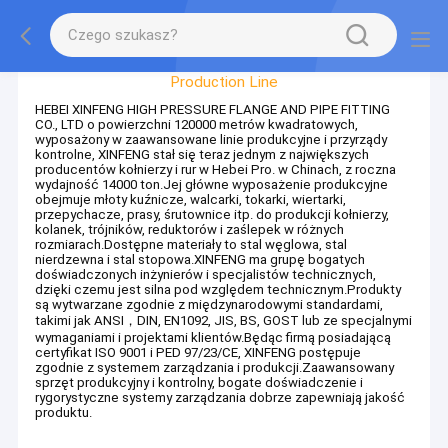
Factory Tour
Production Line
HEBEI XINFENG HIGH PRESSURE FLANGE AND PIPE FITTING
CO., LTD o powierzchni 120000 metrów kwadratowych,
wyposażony w zaawansowane linie produkcyjne i przyrządy
kontrolne, XINFENG stał się teraz jednym z największych
producentów kołnierzy i rur w Hebei Pro. w Chinach, z roczna
wydajność 14000 ton.Jej główne wyposażenie produkcyjne
obejmuje młoty kuźnicze, walcarki, tokarki, wiertarki,
przepychacze, prasy, śrutownice itp. do produkcji kołnierzy,
kolanek, trójników, reduktorów i zaślepek w różnych
rozmiarach.Dostępne materiały to stal węglowa, stal
nierdzewna i stal stopowa.XINFENG ma grupę bogatych
doświadczonych inżynierów i specjalistów technicznych,
dzięki czemu jest silna pod względem technicznym.Produkty
są wytwarzane zgodnie z międzynarodowymi standardami,
takimi jak ANSI，DIN, EN1092, JIS, BS, GOST lub ze specjalnymi
wymaganiami i projektami klientów.Będąc firmą posiadającą
certyfikat ISO 9001 i PED 97/23/CE, XINFENG postępuje
zgodnie z systemem zarządzania i produkcji.Zaawansowany
sprzęt produkcyjny i kontrolny, bogate doświadczenie i
rygorystyczne systemy zarządzania dobrze zapewniają jakość
produktu.