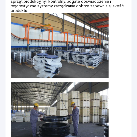
sprzęt produkcyjny i kontrolny, bogate doświadczenie i
rygorystyczne systemy zarządzania dobrze zapewniają jakość
produktu.
Dom
Założona w 1989 roku firma HEBEI XINFENG HIGH PRESSURE
Produkty
FLANGE AND PIPE FITTING CO., LTD (XINFENG) specjalizuje
się w produkcji kołnierzy, złączek do spawania doczołowego
O nas
w standardowych, jak również specjalnych częściach i