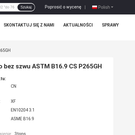
Poprosić o wycenę
|
Polish
Szukaj
SKONTAKTUJ SIĘ Z NAMI
AKTUALNOŚCI
SPRAWY
265GH
nko bez szwu ASTM B16.9 CS P265GH
tu:
CN
:
XF
EN10204 3.1
ASME B16.9
ienie:
3tons