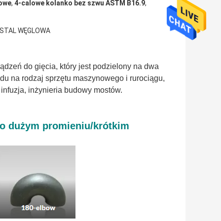
rowe
,
4-calowe kolanko bez szwu ASTM B16.9
,
 STAL WĘGLOWA
dzeń do gięcia, który jest podzielony na dwa
du na rodzaj sprzętu maszynowego i rurociągu,
 infuzja, inżynieria budowy mostów.
ć o dużym promieniu/krótkim