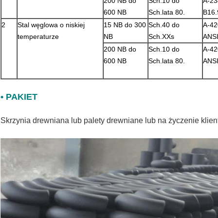
200 NB do
Sch.10 do
A-2
600 NB
Sch.lata 80.
B16.
2
Stal węglowa o niskiej
15 NB do 300
Sch.40 do
A-42
temperaturze
NB
Sch.XXs
ANSI
200 NB do
Sch.10 do
A-42
600 NB
Sch.lata 80.
ANSI
• PAKIET
Skrzynia drewniana lub palety drewniane lub na życzenie klien