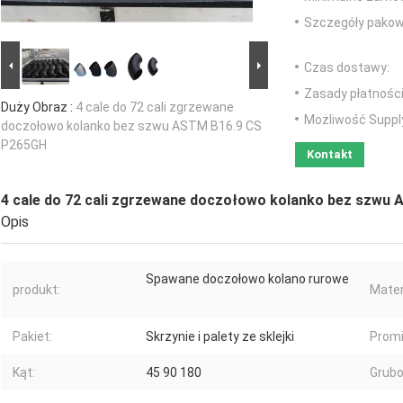
Szczegóły pakow
Czas dostawy:
Zasady płatności
Duży Obraz :
4 cale do 72 cali zgrzewane
Możliwość Suppl
doczołowo kolanko bez szwu ASTM B16.9 CS
P265GH
Kontakt
4 cale do 72 cali zgrzewane doczołowo kolanko bez szwu
Opis
Spawane doczołowo kolano rurowe
produkt:
Mater
Pakiet:
Skrzynie i palety ze sklejki
Promi
Kąt:
45 90 180
Grubo