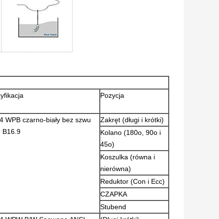
yfikacja
Pozycja
4 WPB czarno-biały bez szwu
Zakręt (długi i krótki)
 B16.9
Kolano (180o, 90o i
45o)
Koszulka (równa i
nierówna)
Reduktor (Con i Ecc)
CZAPKA
Stubend