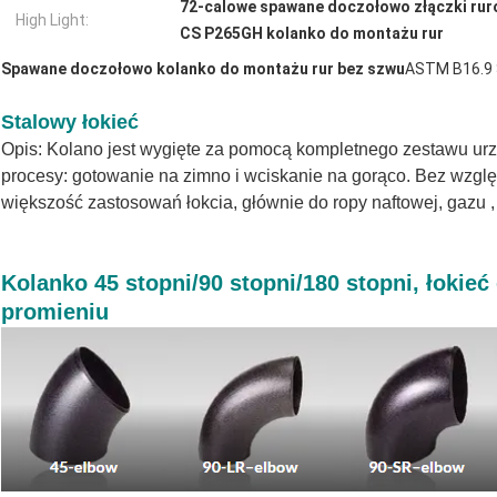
72-calowe spawane doczołowo złączki ru
High Light:
CS P265GH kolanko do montażu rur
Spawane doczołowo kolanko do montażu rur bez szwu
ASTM B16.9
Stalowy łokieć
Opis: Kolano jest wygięte za pomocą kompletnego zestawu urzą
procesy: gotowanie na zimno i wciskanie na gorąco. Bez wzglę
większość zastosowań łokcia, głównie do ropy naftowej, gazu ,
Kolanko 45 stopni/90 stopni/180 stopni, łokie
promieniu