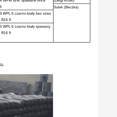
34 WPW B/W Spawane ANSI
(Długi krótki)
9
Sutek (Beczka)
0 WPL 6 czarno-biały bez szwu
 B16.9
0 WPL 6 czarno-biały spawany
 B16.9
ta.