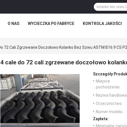
O NAS
WYCIECZKA PO FABRYCE
KONTROLA JAKOŚCI
 Do 72 Cali Zgrzewane Doczołowo Kolanko Bez Szwu ASTM B16.9 CS P
4 cale do 72 cali zgrzewane doczołowo kola
Szczegóły Produk
Miejsce
pochodzenia:
Nazwa handlowa
Orzecznictwo:
Numer modelu:
Zapłata:
Minimalne zamów