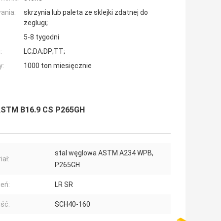
ania:
skrzynia lub paleta ze sklejki zdatnej do
żeglugi;
5-8 tygodni
:
LC;DA;DP;TT;
y:
1000 ton miesięcznie
 ASTM B16.9 CS P265GH
stal węglowa ASTM A234 WPB,
iał:
P265GH
eń:
LR SR
ść:
SCH40-160