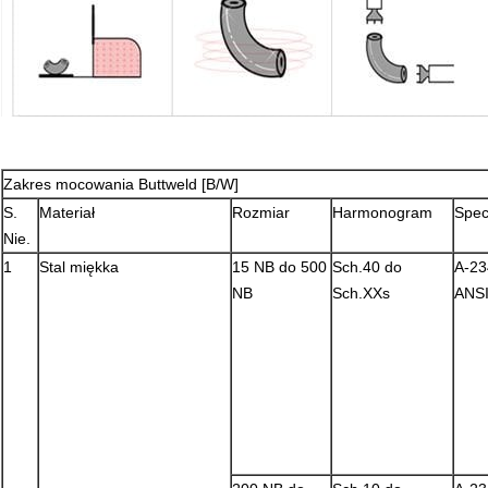
Zakres mocowania Buttweld [B/W]
S.
Materiał
Rozmiar
Harmonogram
Spec
Nie.
1
Stal miękka
15 NB do 500
Sch.40 do
A-23
NB
Sch.XXs
ANSI