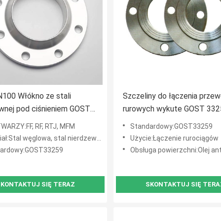
100 Włókno ze stali
Szczeliny do łączenia prze
wnej pod ciśnieniem GOST
rurowych wykute GOST 332
Połączenie spawane
WARZY:FF, RF, RTJ, MFM
Standardowy:GOST33259
:Stal węglowa, stal nierdzewna, stal stopowa
Użycie:Łączenie rurociągów
dardowy:GOST33259
Obsługa powierzchni:Olej antykorozyjny, czarna farba, żółta farba,
KONTAKTUJ SIĘ TERAZ
SKONTAKTUJ SIĘ TERA