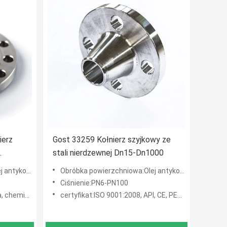
ierz
Gost 33259 Kołnierz szyjkowy ze
stali nierdzewnej Dn15-Dn1000
wy
, ocynkowane ogniowo
Obróbka powierzchniowa:Olej antykorozyjny, czarna farba, żółta farba, ocynkowane ogniowo
Ciśnienie:PN6-PN100
iowy, budownictwo itp.
certyfikat:ISO 9001:2008, API, CE, PED, DNV, GL, LR, BV, ABS itp.