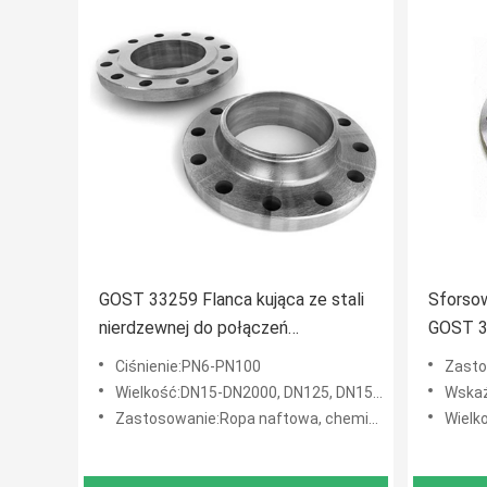
GOST 33259 Flanca kująca ze stali
Sforso
nierdzewnej do połączeń
GOST 3
rurociągów
Do poł
Ciśnienie:PN6-PN100
Zastosowanie:Rop
Wielkość:DN15-DN2000, DN125, DN150, DN200, DN250, DN300, DN350, DN400, DN450, DN500
Wskaźnik c
Zastosowanie:Ropa naftowa, chemia, energetyka, gaz, metalurgia, przemysł stoczniowy, budownictwo itp.
Wielkość:DN15