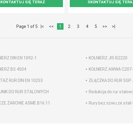
KONTAKTUJ SIĘ TERAZ
SKONTAKTUJ SIĘ TERA
Page 1 of 5
|<
<<
1
2
3
4
5
>>
>|
IERZ DIN EN 1092-1
KOŁNIERZ JIS B2220
IERZ BS 4504
KOŁNIERZ AWWA C207
AŻ RUR DIN EN 10253
ZŁĄCZKA DO RUR SGP 
JNIK DO RUR STALOWYCH
Redukcja do rur stalow
CZE ŻAROWE ASME B16.11
Rury bez szwu ze stali