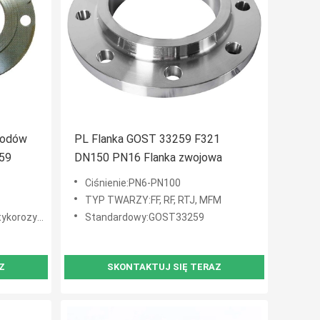
wodów
PL Flanka GOST 33259 F321
59
DN150 PN16 Flanka zwojowa
Ciśnienie:PN6-PN100
TYP TWARZY:FF, RF, RTJ, MFM
 ocynkowane ogniowo
Standardowy:GOST33259
Z
SKONTAKTUJ SIĘ TERAZ