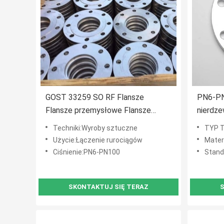
GOST 33259 SO RF Flansze
PN6-PN
Flansze przemysłowe Flansze
nierdze
stalowe klasa 400
33259 
Techniki:Wyroby sztuczne
TYP T
Użycie:Łączenie rurociągów
Materiał
Ciśnienie:PN6-PN100
Stan
SKONTAKTUJ SIĘ TERAZ
S