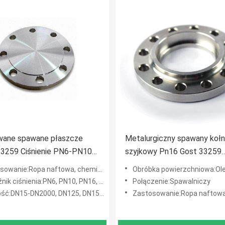
wane spawane płaszcze
Metalurgiczny spawany kołn
3259 Ciśnienie PN6-PN100
szyjkowy Pn16 Gost 33259
ączeń rurociągów
Podniesiony kołnierz szyjko
a naftowa, chemia, energetyka, gaz, metalurgia, przemysł stoczniowy, budownictwo itp.
Obróbka powierzchniowa:Olej antykorozyjny, czarna farba, żółta farba
iśnienia:PN6, PN10, PN16, PN25, PN40, PN64, PN100, PN160
Połączenie:Spawalniczy
-DN2000, DN125, DN150, DN200, DN250, DN300, DN350, DN400, DN450, DN500
Zastosowanie:Ropa naftowa, chemia, energetyka, gaz, metalurgia, przemysł stoczn