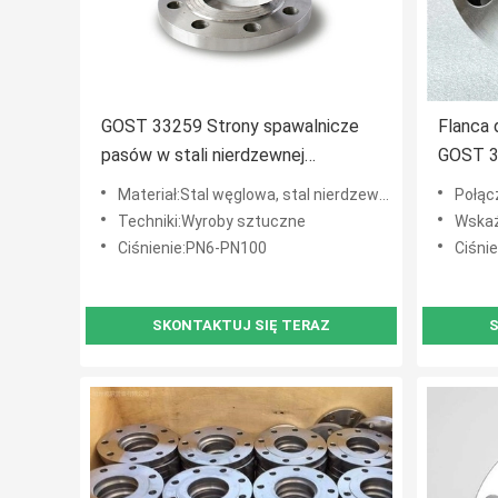
GOST 33259 Strony spawalnicze
Flanca 
pasów w stali nierdzewnej
GOST 3
węglowej lub stopowej
rurowy
Materiał:Stal węglowa, stal nierdzewna, stal stopowa
Połąc
Techniki:Wyroby sztuczne
Wskaźnik c
Ciśnienie:PN6-PN100
Ciśni
SKONTAKTUJ SIĘ TERAZ
S