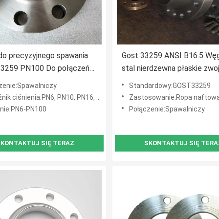
do precyzyjnego spawania
Gost 33259 ANSI B16.5 Wę
3259 PN100 Do połączeń
stal nierdzewna płaskie zw
ch
płaszczyzna szyjkowa
zenie:Spawalniczy
Standardowy:GOST33259
iśnienia:PN6, PN10, PN16, PN25, PN40, PN64, PN100, PN160
Zastosowanie:Ropa naftowa, chemia, energetyka, gaz, metalurgia, przemysł stoczn
enie:PN6-PN100
Połączenie:Spawalniczy
KONTAKTUJ SIĘ TERAZ
SKONTAKTUJ SIĘ TERA