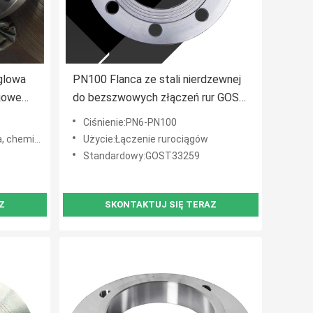
glowa
PN100 Flanca ze stali nierdzewnej
ojowe
do bezszwowych złączeń rur GOST
Standard
Ciśnienie:PN6-PN100
iowy, budownictwo itp.
Użycie:Łączenie rurociągów
Standardowy:GOST33259
Z
SKONTAKTUJ SIĘ TERAZ