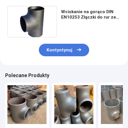
Wciskanie na gorąco DIN
EN10253 Złączki do rur ze
stali miękkiej Kolanko
reduktora nasadki
Kontyntynuj
Polecane Produkty