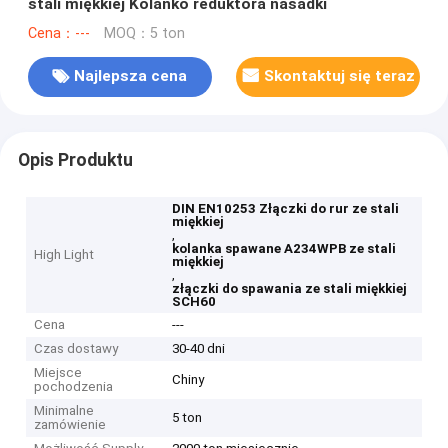
stali miękkiej Kolanko reduktora nasadki
Cena：---
MOQ：5 ton
Najlepsza cena
Skontaktuj się teraz
Opis Produktu
DIN EN10253 Złączki do rur ze stali
miękkiej
,
kolanka spawane A234WPB ze stali
High Light
miękkiej
,
złączki do spawania ze stali miękkiej
SCH60
Cena
---
Czas dostawy
30-40 dni
Miejsce
Chiny
pochodzenia
Minimalne
5 ton
zamówienie