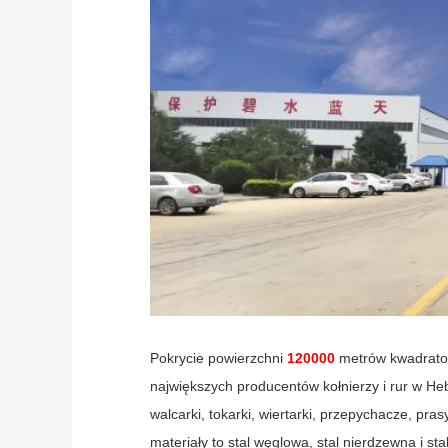
Pokrycie powierzchni
120000
metrów kwadratow
największych producentów kołnierzy i rur w He
walcarki, tokarki, wiertarki, przepychacze, pra
materiały to stal węglowa, stal nierdzewna i 