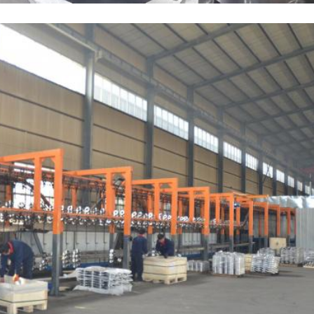
Zostaw wiadomość
Oddzwonimy wkrótce!