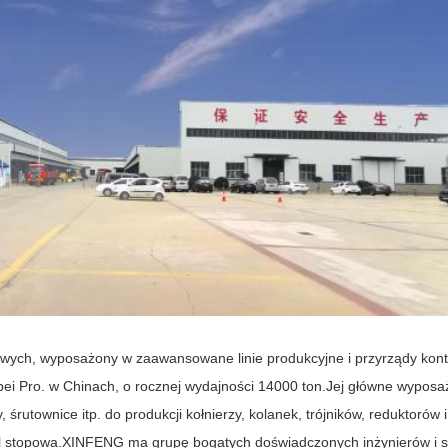
ych, wyposażony w zaawansowane linie produkcyjne i przyrządy kont
bei Pro. w Chinach, o rocznej wydajności 14000 ton.Jej główne wyposa
sy, śrutownice itp. do produkcji kołnierzy, kolanek, trójników, reduktor
stal stopowa.XINFENG ma grupę bogatych doświadczonych inżynierów i sp