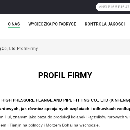
O NAS
WYCIECZKA PO FABRYCE
KONTROLA JAKOŚCI
o., Ltd. Profil Firmy
PROFIL FIRMY
 HIGH PRESSURE FLANGE AND PIPE FITTING CO., LTD (XINFENG) spe
rdowych, jak również specjalnych częściach i odkuwkach według
Hui, znanym jako baza do produkcji kolanek i łączników rurowych w
em i Tianjin na północy i Morzem Bohai na wschodzie.