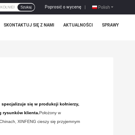
Poprosić o wycenę
|
Polish
Szukaj
SKONTAKTUJ SIĘ Z NAMI
AKTUALNOŚCI
SPRAWY
cjalizuje się w produkcji kołnierzy,
 rysunków klienta.
Położony w
 Chinach, XINFENG cieszy się przyjemnym