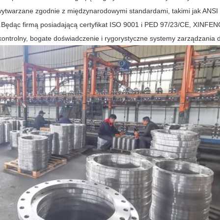
wytwarzane zgodnie z międzynarodowymi standardami, takimi jak ANS
w.Będąc firmą posiadającą certyfikat ISO 9001 i PED 97/23/CE, XINFE
kontrolny, bogate doświadczenie i rygorystyczne systemy zarządzania 