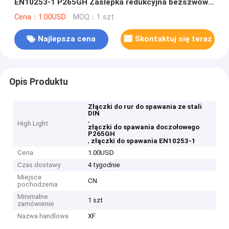
EN10253-1 P265GH Zaślepka redukcyjna bezszwowa
łokciowa
Cena：1.00USD
MOQ：1 szt
Najlepsza cena
Skontaktuj się teraz
Opis Produktu
Złączki do rur do spawania ze stali
DIN
,
High Light
złączki do spawania doczołowego
P265GH
,
złączki do spawania EN10253-1
Cena
1.00USD
Czas dostawy
4 tygodnie
Miejsce
CN
pochodzenia
Minimalne
1 szt
zamówienie
Nazwa handlowa
XF