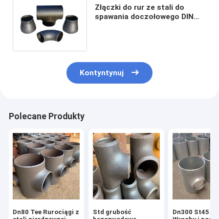
Złączki do rur ze stali do
spawania doczołowego DIN
EN10253-1 P265GH Zaślepka
redukcyjna bezszwowa
łokciowa
Kontyntynuj
Polecane Produkty
Dn80 Tee Rurociągi z
Std grubość
Dn300 St45.8