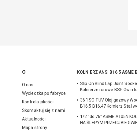
O
KOŁNIERZ ANSI B16.5 ASME 
Slip On Blind Lap Joint Soc
O nas
Kołnierze rurowe BSP Gwint
Wycieczka po fabryce
600 900 1500 2500
36 "ISO TUV Olej gazowy Wo
Kontrola jakości
B16.5 B16.47 Kołnierz Stal w
Skontaktuj się z nami
nierdzewna
1/2 "do 76" ASME A105N KOŁ
Aktualności
NA ŚLEPYM PRZEGUBIE GW
Mapa strony
SWRF WNRF