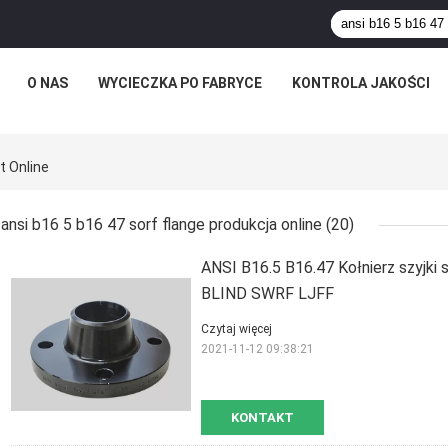
O NAS
WYCIECZKA PO FABRYCE
KONTROLA JAKOŚCI
t Online
ansi b16 5 b16 47 sorf flange produkcja online
(20)
ANSI B16.5 B16.47 Kołnierz szyjk
BLIND SWRF LJFF
Czytaj więcej
2021-11-12 09:38:21
KONTAKT