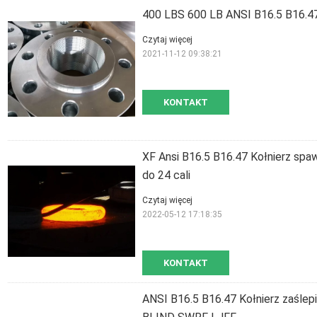
400 LBS 600 LB ANSI B16.5 B16.4
Czytaj więcej
2021-11-12 09:38:21
KONTAKT
XF Ansi B16.5 B16.47 Kołnierz spa
do 24 cali
Czytaj więcej
2022-05-12 17:18:35
KONTAKT
ANSI B16.5 B16.47 Kołnierz zaślep