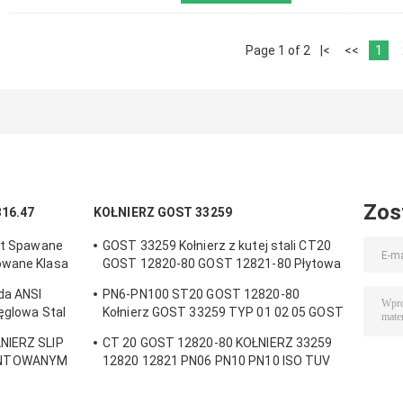
Page 1 of 2
|<
<<
1
Zos
B16.47
KOŁNIERZ GOST 33259
ket Spawane
GOST 33259 Kołnierz z kutej stali CT20
owane Klasa
GOST 12820-80 GOST 12821-80 Płytowa
szyjka spawana
da ANSI
PN6-PN100 ST20 GOST 12820-80
ęglowa Stal
Kołnierz GOST 33259 TYP 01 02 05 GOST
12821 CS CT20;16MN;SS
NIERZ SLIP
СT 20 GOST 12820-80 KOŁNIERZ 33259
304/304L,316/316L
INTOWANYM
12820 12821 PN06 PN10 PN10 ISO TUV
CE