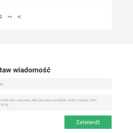
2
>>
>|
taw wiadomość