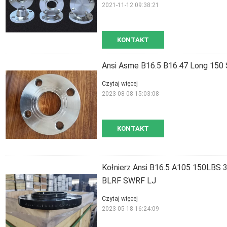
2021-11-12 09:38:21
KONTAKT
Ansi Asme B16.5 B16.47 Long 150 
Czytaj więcej
2023-08-08 15:03:08
KONTAKT
Kołnierz Ansi B16.5 A105 150LB
BLRF SWRF LJ
Czytaj więcej
2023-05-18 16:24:09