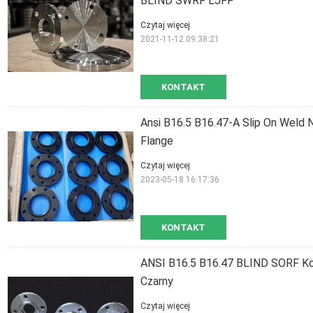
BLIND SWRF LJFF
Czytaj więcej
2021-11-12 09:38:21
KONTAKT
Ansi B16.5 B16.47-A Slip On Weld
Flange
Czytaj więcej
2023-05-18 16:17:36
KONTAKT
ANSI B16.5 B16.47 BLIND SORF K
Czarny
Czytaj więcej