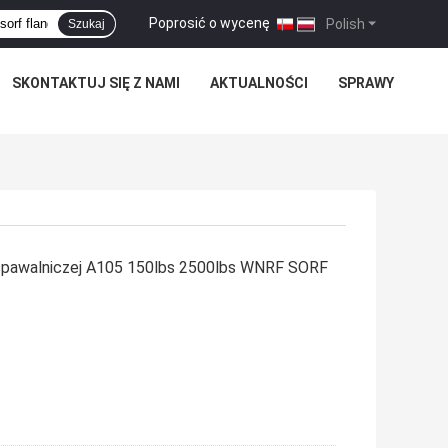
Poprosić o wycenę
|
Polish
Szukaj
SKONTAKTUJ SIĘ Z NAMI
AKTUALNOŚCI
SPRAWY
i spawalniczej A105 150lbs 2500lbs WNRF SORF