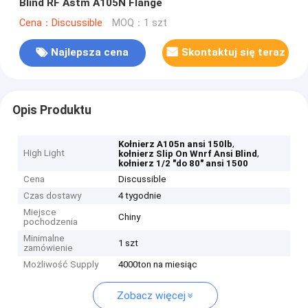
Blind RF Astm A105N Flange
Cena：Discussible
MOQ：1 szt
Najlepsza cena
Skontaktuj się teraz
Opis Produktu
,
Kołnierz A105n ansi 150lb
High Light
,
kołnierz Slip On Wnrf Ansi Blind
kołnierz 1/2 "do 80" ansi 1500
Cena
Discussible
Czas dostawy
4 tygodnie
Miejsce
Chiny
pochodzenia
Minimalne
1 szt
zamówienie
Możliwość Supply
4000ton na miesiąc
Zobacz więcej