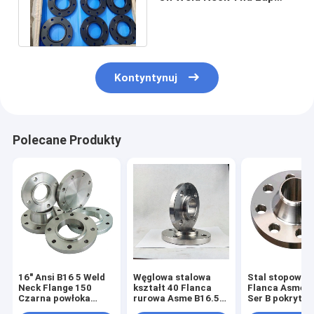
Joint Blind RF Astm
A105N Flange
Kontyntynuj
Polecane Produkty
16" Ansi B16 5 Weld
Węglowa stalowa
Stal stopowa 
Neck Flange 150
kształt 40 Flanca
Flanca Asme B
Czarna powłoka
rurowa Asme B16.5
Ser B pokryta 
farby
12"
farbą