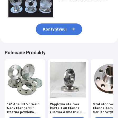
150LBS 2500LBS WNRF
Żółty Czarny
Kontyntynuj
Polecane Produkty
16" Ansi B16 5 Weld
Węglowa stalowa
Stal stopowa 
Neck Flange 150
kształt 40 Flanca
Flanca Asme B
Czarna powłoka
rurowa Asme B16.5
Ser B pokryta 
farby
12"
farbą