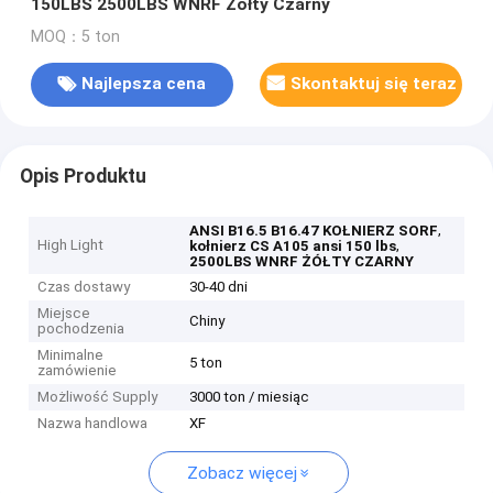
150LBS 2500LBS WNRF Żółty Czarny
MOQ：5 ton
Najlepsza cena
Skontaktuj się teraz
Opis Produktu
,
ANSI B16.5 B16.47 KOŁNIERZ SORF
High Light
,
kołnierz CS A105 ansi 150 lbs
2500LBS WNRF ŻÓŁTY CZARNY
Czas dostawy
30-40 dni
Miejsce
Chiny
pochodzenia
Minimalne
5 ton
zamówienie
Możliwość Supply
3000 ton / miesiąc
Nazwa handlowa
XF
Zobacz więcej