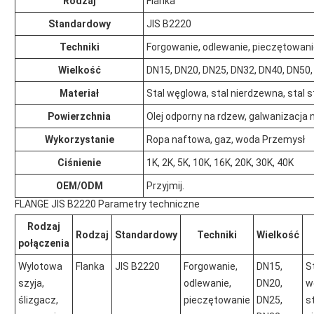
Rodzaj
Flanka
Standardowy
JIS B2220
Techniki
Forgowanie, odlewanie, pieczętowan
Wielkość
DN15, DN20, DN25, DN32, DN40, DN50
Materiał
Stal węglowa, stal nierdzewna, stal
Powierzchnia
Olej odporny na rdzew, galwanizacja 
Wykorzystanie
Ropa naftowa, gaz, woda Przemysł
Ciśnienie
1K, 2K, 5K, 10K, 16K, 20K, 30K, 40K
OEM/ODM
Przyjmij.
FLANGE JIS B2220 Parametry techniczne
Rodzaj
Rodzaj
Standardowy
Techniki
Wielkość
połączenia
Wylotowa
Flanka
JIS B2220
Forgowanie,
DN15,
S
szyja,
odlewanie,
DN20,
w
ślizgacz,
pieczętowanie
DN25,
s