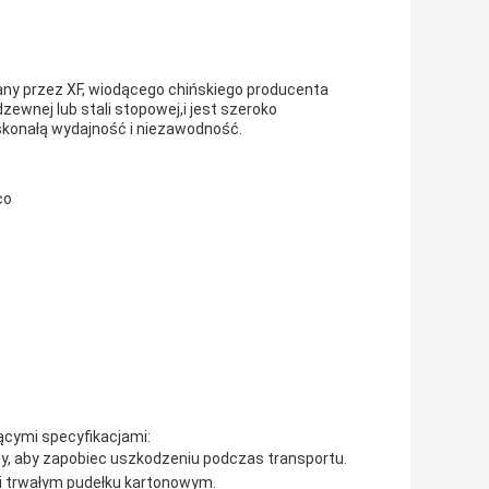
any przez XF, wiodącego chińskiego producenta
dzewnej lub stali stopowej,i jest szeroko
skonałą wydajność i niezawodność.
co
ącymi specyfikacjami:
ny, aby zapobiec uszkodzeniu podczas transportu.
i trwałym pudełku kartonowym.