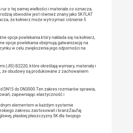
rur o tej samej wielkości i materiale.co oznacza,
en rodzaj obwodów jest również znany jako 5K FLAT
acza, że kołnierz może wytrzymać ciśnienie 5
ne opcje powlekania.który nakłada się na kołnierz,
ne opcje powlekania obejmują galwanizację na
 cynku w celu zwiększenia jego odporności na
(JIS) B2220, które określają wymiary, materiały i
uje, że obudowy są produkowane z zachowaniem
od DN15 do DN3000.Ten zakres rozmiarów sprawia,
sowań, zapewniając elastyczność i
zbędnym elementem w każdym systemie
rokiego zakresu zastosowań i branżZaufaj
glowej, płaskiej płaszczyzny 5K dla twojego