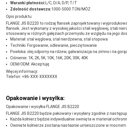
Warunki płatności:
L/C, D/A, D/P, T/T
Zdolność dostawcza:
1000-5000 TON/MÓZ
Opis produktu:
FLANGE JIS B2220 to rodzaj flansek zaprojektowany i wyprodukow
flansek. Jest wykonany z wysokiej jakości stali węglowej, stali nier
stosowany w różnych gałęziach przemysłu ze względu na jego do
Materiał: stal węglowa, stal nierdzewna, stal stopowa
Techniki: Forgowanie, odlewanie, pieczętowanie
Powłoka: olej odporny na rdzew, galwanizacja na zimno i na gorą
Ciśnienie: 1K, 2K, 5K, 10K, 16K, 20K, 30K, 40K
OEM/ODM: Akceptuję
Więcej informacji:
Telefon: +86-XXX-XXXXXXX
Opakowanie i wysyłka:
Opakowanie i wysyłka FLANGE JIS B2220
FLANGE JIS B2220 będzie pakowany i wysyłany zgodnie z następuj
Każda kołnierz będzie indywidualnie owinięta w materiał ochron
Owinięte kołnierze zostaną następnie umieszczone w mocnym 