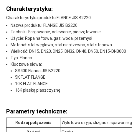
Charakterystyka:
Charakterystyka produktu FLANGE JIS B2220:
Nazwa produktu: FLANGE JIS B2220
Techniki: Forgowanie, odlewanie, pieczętowanie
Użycie: Ropa naftowa, gaz, woda, przemysł
Materiał: stal węglowa, stal nierdzewna, stal stopowa
Wielkość: DN15, DN20, DN25, DN32, DN40, DN50, DN15-DN3000
Typ: Flanca
Kluczowe słowa:
SS400 Flanca JIS B2220
5K FLAT FLANGE
10K FLAT FLANGE
16K płaską płaszczyznę
Parametry techniczne:
Rodzaj połączenia
Wylotowa szyja, ślizgacz, spawanie g