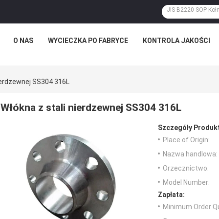
O NAS
WYCIECZKA PO FABRYCE
KONTROLA JAKOŚCI
ierdzewnej SS304 316L
Włókna z stali nierdzewnej SS304 316L
Szczegóły Produk
Place of Origin:
Nazwa handlowa:
Orzecznictwo:
Model Number:
Zapłata:
Minimum Order Qu