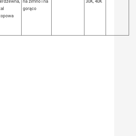
ierdzewna,
na zimno i na
30K, 40K
tal
gorąco
topowa