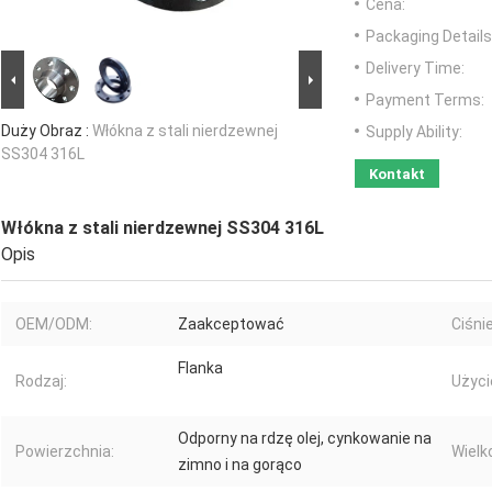
Cena:
Packaging Details
Delivery Time:
Payment Terms:
Duży Obraz :
Włókna z stali nierdzewnej
Supply Ability:
SS304 316L
Kontakt
Włókna z stali nierdzewnej SS304 316L
Opis
OEM/ODM:
Zaakceptować
Ciśnie
Flanka
Rodzaj:
Użyci
Odporny na rdzę olej, cynkowanie na
Powierzchnia:
Wielk
zimno i na gorąco