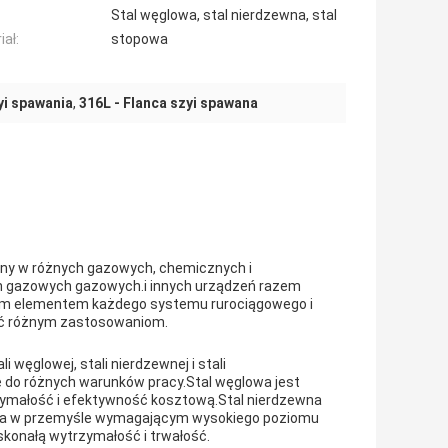
Stal węglowa, stal nierdzewna, stal
iał:
stopowa
yi spawania
,
316L - Flanca szyi spawana
wany w różnych gazowych, chemicznych i
gazowych gazowych.i innych urządzeń razem
ym elementem każdego systemu rurociągowego i
dać różnym zastosowaniom.
 węglowej, stali nierdzewnej i stali
ę do różnych warunków pracy.Stal węglowa jest
ymałość i efektywność kosztową.Stal nierdzewna
owana w przemyśle wymagającym wysokiego poziomu
oskonałą wytrzymałość i trwałość.