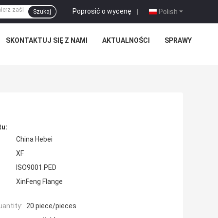
Poprosić o wycenę
|
Polish
Szukaj
SKONTAKTUJ SIĘ Z NAMI
AKTUALNOŚCI
SPRAWY
tu:
China Hebei
XF
ISO9001.PED
XinFeng Flange
antity:
20 piece/pieces