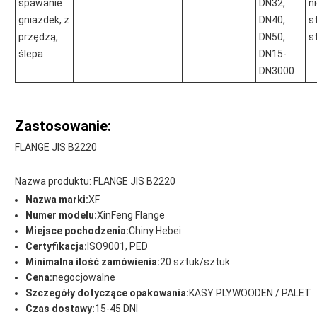
spawanie
DN32,
n
gniazdek, z
DN40,
s
przędzą,
DN50,
s
ślepa
DN15-
DN3000
Zastosowanie:
FLANGE JIS B2220
Nazwa produktu: FLANGE JIS B2220
Nazwa marki:
XF
Numer modelu:
XinFeng Flange
Miejsce pochodzenia:
Chiny Hebei
Certyfikacja:
ISO9001, PED
Minimalna ilość zamówienia:
20 sztuk/sztuk
Cena:
negocjowalne
Szczegóły dotyczące opakowania:
KASY PLYWOODEN / PALET
Czas dostawy:
15-45 DNI