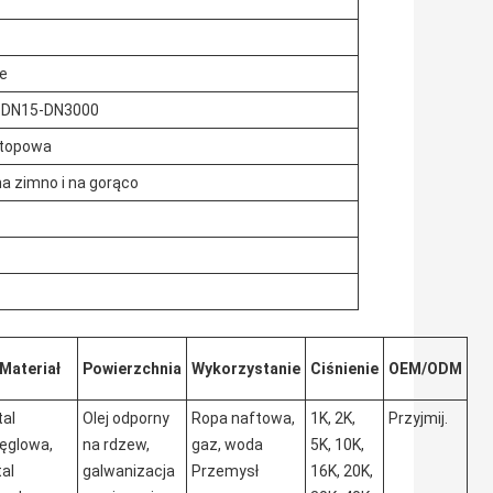
ie
, DN15-DN3000
 stopowa
na zimno i na gorąco
Materiał
Powierzchnia
Wykorzystanie
Ciśnienie
OEM/ODM
tal
Olej odporny
Ropa naftowa,
1K, 2K,
Przyjmij.
ęglowa,
na rdzew,
gaz, woda
5K, 10K,
tal
galwanizacja
Przemysł
16K, 20K,