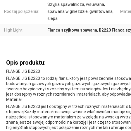
Szyjka spawalnicza, wsuwana,
Rodzaj połączenia:
spawana w gnieździe, gwintowana,
Mater
ślepa
High Light:
Flanca szyjkowa spawana
,
B2220 Flanca sz
Opis produktu:
FLANGE JIS B2220
FLANGE JIS B2220 to rodzaj flans, który jest powszechnie stoso
budowlanych gazowych gazowych gazowych gazowych gazowych 
tworząc bezpieczny i szczelny system rurociągówJest niezbędn
jest dostępny w różnych rozmiarach i materiałach, aby odpowia
Materiał
FLANGE JIS B2220 jest dostępny w trzech różnych materiałach: stali
stopowej.Każdy materiał ma swoje własne właściwości i nadaje si
najczęściej stosowanym materiałem ze względu na wysoką wytrz
znana jest ze swojej odporności na korozję i jest często stos
higienyStali stopowych jest połączenie różnych metali i oferuje d