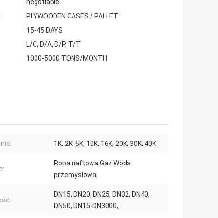
negotiable
:
PLYWOODEN CASES / PALLET
15-45 DAYS
L/C, D/A, D/P, T/T
1000-5000 TONS/MONTH
nie:
1K, 2K, 5K, 10K, 16K, 20K, 30K, 40K
Ropa naftowa Gaz Woda
e:
przemysłowa
DN15, DN20, DN25, DN32, DN40,
ość:
DN50, DN15-DN3000,