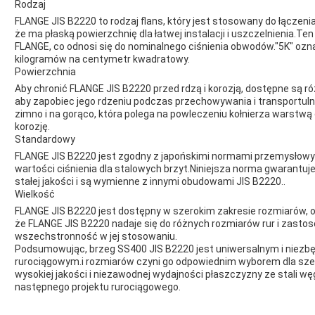
Rodzaj
FLANGE JIS B2220 to rodzaj flans, który jest stosowany do łączenia 
że ma płaską powierzchnię dla łatwej instalacji i uszczelnienia.T
FLANGE, co odnosi się do nominalnego ciśnienia obwodów."5K" ozn
kilogramów na centymetr kwadratowy.
Powierzchnia
Aby chronić FLANGE JIS B2220 przed rdzą i korozją, dostępne są róż
aby zapobiec jego rdzeniu podczas przechowywania i transportuIn
zimno i na gorąco, która polega na powleczeniu kołnierza warstwą
korozję.
Standardowy
FLANGE JIS B2220 jest zgodny z japońskimi normami przemysłowymi 
wartości ciśnienia dla stalowych brzyt.Niniejsza norma gwarant
stałej jakości i są wymienne z innymi obudowami JIS B2220..
Wielkość
FLANGE JIS B2220 jest dostępny w szerokim zakresie rozmiarów, 
że FLANGE JIS B2220 nadaje się do różnych rozmiarów rur i zasto
wszechstronność w jej stosowaniu.
Podsumowując, brzeg SS400 JIS B2220 jest uniwersalnym i nie
rurociągowym.i rozmiarów czyni go odpowiednim wyborem dla sze
wysokiej jakości i niezawodnej wydajności płaszczyzny ze stali wę
następnego projektu rurociągowego.