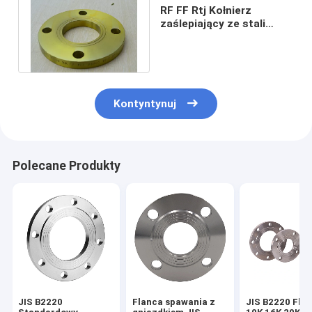
RF FF Rtj Kołnierz
zaślepiający ze stali
nierdzewnej JIS B2220 5K
10K 16K 20K
Kontyntynuj
Polecane Produkty
JIS B2220
Flanca spawania z
JIS B2220 Fla