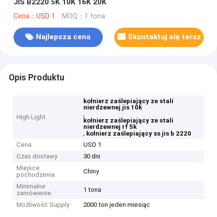
JIS B2220 5K 10K 16K 20K
Cena：USD 1
MOQ：1 tona
Najlepsza cena
Skontaktuj się teraz
Opis Produktu
kołnierz zaślepiający ze stali
nierdzewnej jis 10k
,
High Light
kołnierz zaślepiający ze stali
nierdzewnej rf 5k
,
kołnierz zaślepiający ss jis b 2220
Cena
USD 1
Czas dostawy
30 dni
Miejsce
Chiny
pochodzenia
Minimalne
1 tona
zamówienie
Możliwość Supply
2000 ton jeden miesiąc