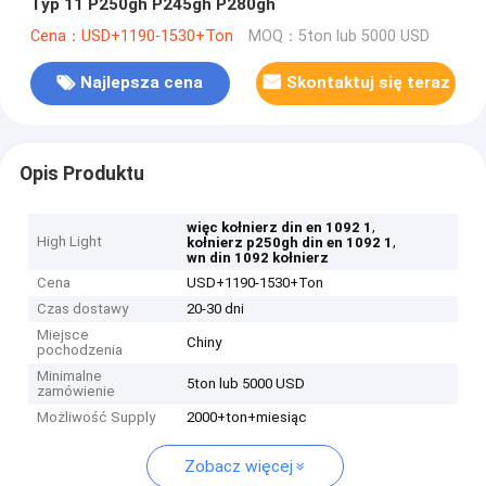
Typ 11 P250gh P245gh P280gh
Cena：USD+1190-1530+Ton
MOQ：5ton lub 5000 USD
Najlepsza cena
Skontaktuj się teraz
Opis Produktu
,
więc kołnierz din en 1092 1
High Light
,
kołnierz p250gh din en 1092 1
wn din 1092 kołnierz
Cena
USD+1190-1530+Ton
Czas dostawy
20-30 dni
Miejsce
Chiny
pochodzenia
Minimalne
5ton lub 5000 USD
zamówienie
Możliwość Supply
2000+ton+miesiąc
Zobacz więcej