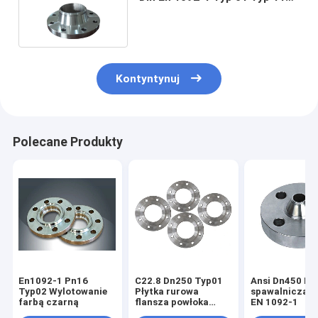
P250gh P245gh P280gh
Kontyntynuj
Polecane Produkty
En1092-1 Pn16
C22.8 Dn250 Typ01
Ansi Dn450 Fl
Typ02 Wylotowanie
Płytka rurowa
spawalnicza d
farbą czarną
flansza powłoka
EN 1092-1
farbą czarną