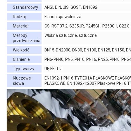
Standardowy
ANSI, DIN, JIS, GOST, EN1092
Rodzaj
Flanca spawalnicza
Materiał
CS, RST37.2, S235JR, P245GH, P250GH, C22.8
Metody
Włókna sztuczne, sztuczne
przetwarzania
Wielkość
DN15-DN2000, DN80, DN100, DN125, DN150, DN
Ciśnienie
PN6-PN40, PN6, PN10, PN16, PN25, PN40, PN6
Typ twarzy
RF, FF, RTJ
Kluczowe
EN1092-1 PN16 TYPE01A PŁASKOWE PŁASKO
słowa
PŁASKOWE, EN 1092-1:2007 Płaskowe PN16 