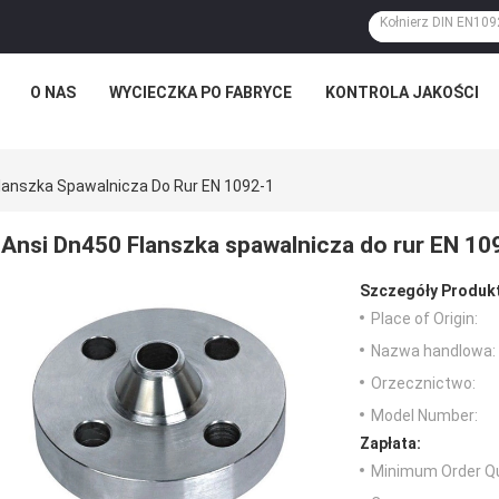
O NAS
WYCIECZKA PO FABRYCE
KONTROLA JAKOŚCI
lanszka Spawalnicza Do Rur EN 1092-1
Ansi Dn450 Flanszka spawalnicza do rur EN 10
Szczegóły Produk
Place of Origin:
Nazwa handlowa:
Orzecznictwo:
Model Number:
Zapłata:
Minimum Order Qu