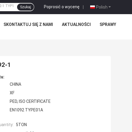
Poprosić o wycenę
|
Polish
Szukaj
SKONTAKTUJ SIĘ Z NAMI
AKTUALNOŚCI
SPRAWY
92-1
tu:
CHINA
XF
PED, ISO CERTIFICATE
EN1092 TYPE01A
antity:
5TON