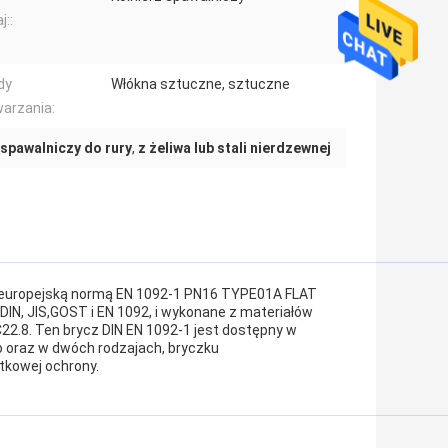
j::
dy
Włókna sztuczne, sztuczne
arzania:
 spawalniczy do rury
,
z żeliwa lub stali nierdzewnej
 z europejską normą EN 1092-1 PN16 TYPE01A FLAT
DIN, JIS,GOST i EN 1092, i wykonane z materiałów
C22.8. Ten brycz DIN EN 1092-1 jest dostępny w
 oraz w dwóch rodzajach, bryczku
tkowej ochrony.