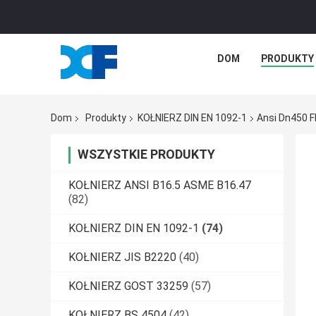
DOM
PRODUKTY
Dom
Produkty
KOŁNIERZ DIN EN 1092-1
Ansi Dn450 F
WSZYSTKIE PRODUKTY
KOŁNIERZ ANSI B16.5 ASME B16.47
(82)
KOŁNIERZ DIN EN 1092-1
(74)
KOŁNIERZ JIS B2220
(40)
KOŁNIERZ GOST 33259
(57)
KOŁNIERZ BS 4504
(42)