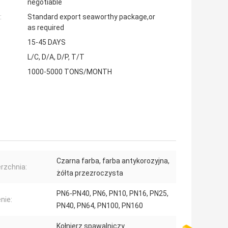
negotiable
:
Standard export seaworthy package,or
as required
15-45 DAYS
L/C, D/A, D/P, T/T
1000-5000 TONS/MONTH
Czarna farba, farba antykorozyjna,
rzchnia:
żółta przezroczysta
PN6-PN40, PN6, PN10, PN16, PN25,
nie:
PN40, PN64, PN100, PN160
Kołnierz spawalniczy