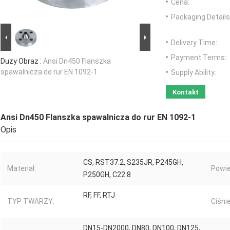
Cena:
Packaging Details
Delivery Time:
Payment Terms:
Duży Obraz :
Ansi Dn450 Flanszka
spawalnicza do rur EN 1092-1
Supply Ability:
Kontakt
Ansi Dn450 Flanszka spawalnicza do rur EN 1092-1
Opis
CS, RST37.2, S235JR, P245GH,
Materiał:
Powie
P250GH, C22.8
RF, FF, RTJ
TYP TWARZY:
Ciśnie
DN15-DN2000, DN80, DN100, DN125,