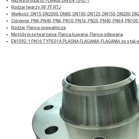
Nazwa produktu: FLANGE DIN EN 1092-1
Rodzaj twarzy: RF, FF, RTJ
Wielkość: DN15-DN2000, DN80, DN100, DN125, DN150, DN200, DN
Ciśnienie: PN6-PN40, PN6, PN10, PN16, PN25, PN40, PN64, PN100
Rodzaj: Flanca spawalnicza
Metody przetwarzania: Flanca kuwana, Flanca odlewana
EN1092-1 PN16 TYPE01A PŁASNA FLAGANIA, FLAGANIA ze stali w