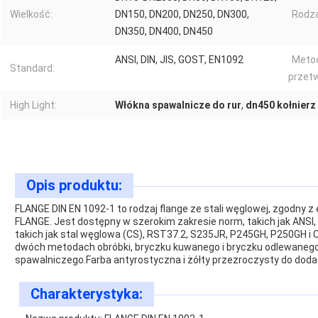
Wielkość:
DN150, DN200, DN250, DN300,
Rodza
DN350, DN400, DN450
ANSI, DIN, JIS, GOST, EN1092
Meto
Standard:
przetw
High Light:
Włókna spawalnicze do rur
,
dn450 kołnierz
Opis produktu:
FLANGE DIN EN 1092-1 to rodzaj flange ze stali węglowej, zgodny
FLANGE. Jest dostępny w szerokim zakresie norm, takich jak ANSI, 
takich jak stal węglowa (CS), RST37.2, S235JR, P245GH, P250GH i 
dwóch metodach obróbki, bryczku kuwanego i bryczku odlewanego
spawalniczego.Farba antyrostyczna i żółty przezroczysty do doda
Charakterystyka: