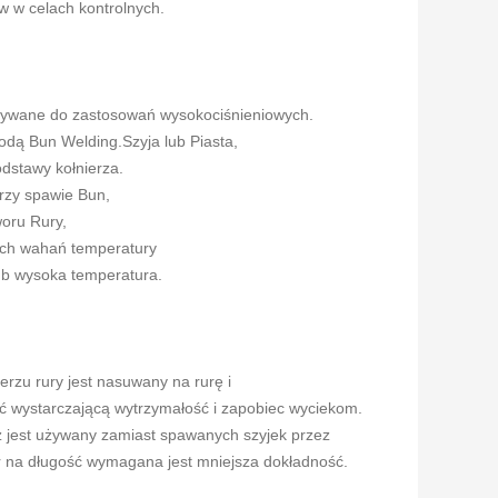
w w celach kontrolnych.
 używane do zastosowań wysokociśnieniowych.
odą Bun Welding.Szyja lub Piasta,
dstawy kołnierza.
przy spawie Bun,
oru Rury,
lnych wahań temperatury
ub wysoka temperatura.
erzu rury jest nasuwany na rurę i
ć wystarczającą wytrzymałość i zapobiec wyciekom.
rz jest używany zamiast spawanych szyjek przez
rur na długość wymagana jest mniejsza dokładność.