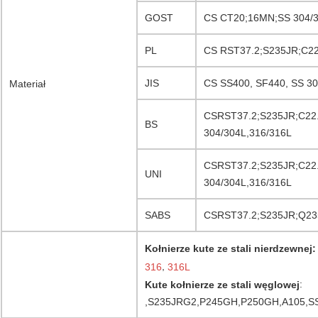
GOST
CS CT20;16MN;SS 304/3
PL
CS RST37.2;S235JR;C22
JIS
CS SS400, SF440, SS 30
Materiał
CSRST37.2;S235JR;C22
BS
304/304L,316/316L
CSRST37.2;S235JR;C22
UNI
304/304L,316/316L
SABS
CSRST37.2;S235JR;Q235
Kołnierze kute ze stali nierdzewnej:
,
316
316L
:
Kute kołnierze ze stali węglowej
,S235JRG2,P245GH,P250GH,A105,S