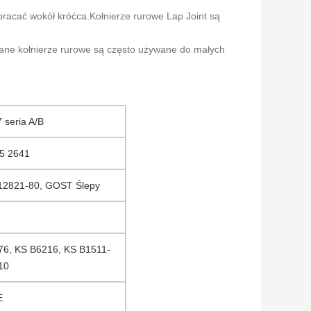
bracać wokół króćca.Kołnierze rurowe Lap Joint są
e kołnierze rurowe są często używane do małych
seria A/B
5 2641
2821-80, GOST Ślepy
76, KS B6216, KS B1511-
10
E