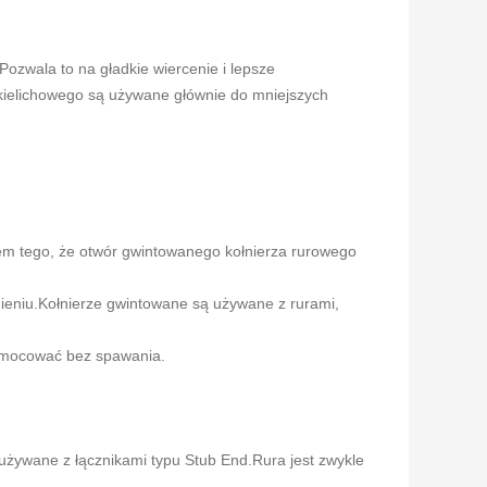
ozwala to na gładkie wiercenie i lepsze
 kielichowego są używane głównie do mniejszych
em tego, że otwór gwintowanego kołnierza rurowego
śnieniu.Kołnierze gwintowane są używane z rurami,
je mocować bez spawania.
 używane z łącznikami typu Stub End.Rura jest zwykle