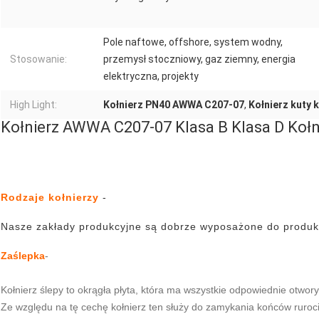
Pole naftowe, offshore, system wodny,
Stosowanie:
przemysł stoczniowy, gaz ziemny, energia
elektryczna, projekty
High Light:
Kołnierz PN40 AWWA C207-07
,
Kołnierz kuty 
Kołnierz AWWA C207-07 Klasa B Klasa D Koł
Rodzaje kołnierzy
-
Nasze zakłady produkcyjne są dobrze wyposażone do produkcj
Zaślepka
-
Kołnierz ślepy to okrągła płyta, która ma wszystkie odpowiednie otwor
Ze względu na tę cechę kołnierz ten służy do zamykania końców ruroc