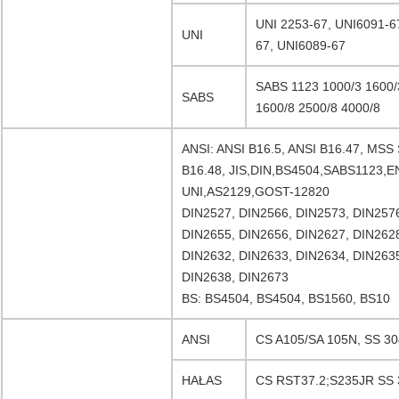
UNI 2253-67, UNI6091-6
UNI
67, UNI6089-67
SABS 1123 1000/3 1600/3
SABS
1600/8 2500/8 4000/8
ANSI: ANSI B16.5, ANSI B16.47, MSS 
B16.48, JIS,DIN,BS4504,SABS1123,E
UNI,AS2129,GOST-12820
DIN2527, DIN2566, DIN2573, DIN2576
DIN2655, DIN2656, DIN2627, DIN2628
DIN2632, DIN2633, DIN2634, DIN2635
DIN2638, DIN2673
BS: BS4504, BS4504, BS1560, BS10
ANSI
CS A105/SA 105N, SS 30
HAŁAS
CS RST37.2;S235JR SS 