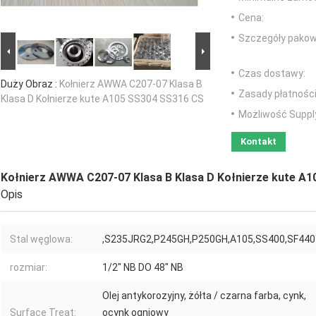
Cena:
Szczegóły pakow
Czas dostawy:
Duży Obraz :
Kołnierz AWWA C207-07 Klasa B
Zasady płatności
Klasa D Kołnierze kute A105 SS304 SS316 CS
Możliwość Suppl
Kontakt
Kołnierz AWWA C207-07 Klasa B Klasa D Kołnierze kute A
Opis
Stal węglowa:
,S235JRG2,P245GH,P250GH,A105,SS400,SF440
rozmiar:
1/2" NB DO 48" NB
Olej antykorozyjny, żółta / czarna farba, cynk,
Surface Treat:
ocynk ogniowy