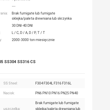
---
ania:
Brak fumigate lub fumigate
sklejka/paleta drewniana lub skrzynka
30 DNI-40 DNI
:
L / C, D / A, D / P, T / T
y:
2000-3000 ton miesięcznie
105 SS304 SS316 CS
SS Steel:
F304 F304L F316 F316L
Nacisk:
PN6 PN10 PN16 PN25 PN40
Brak fumigate lub fumigate
uszczelka:
sklejka/paleta drewniana lub