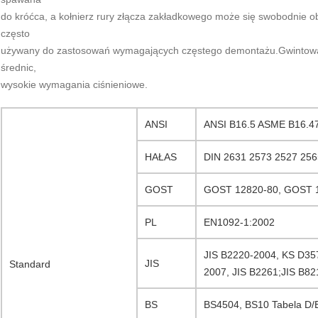
do króćca, a kołnierz rury złącza zakładkowego może się swobodnie o
często
używany do zastosowań wymagających częstego demontażu.Gwintowan
średnic,
wysokie wymagania ciśnieniowe.
ANSI
ANSI B16.5 ASME B16.47 
HAŁAS
DIN 2631 2573 2527 256
GOST
GOST 12820-80, GOST 1
PL
EN1092-1:2002
JIS B2220-2004, KS D35
JIS
Standard
2007, JIS B2261;JIS B82
BS
BS4504, BS10 Tabela D/