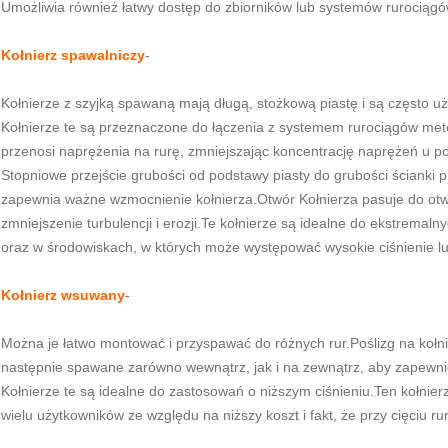
Umożliwia również łatwy dostęp do zbiorników lub systemów rurociągó
Kołnierz spawalniczy
-
Kołnierze z szyjką spawaną mają długą, stożkową piastę i są często
Kołnierze te są przeznaczone do łączenia z systemem rurociągów met
przenosi naprężenia na rurę, zmniejszając koncentrację naprężeń u po
Stopniowe przejście grubości od podstawy piasty do grubości ścianki 
zapewnia ważne wzmocnienie kołnierza.Otwór Kołnierza pasuje do otw
zmniejszenie turbulencji i erozji.Te kołnierze są idealne do ekstrema
oraz w środowiskach, w których może występować wysokie ciśnienie l
Kołnierz wsuwany
-
Można je łatwo montować i przyspawać do różnych rur.Poślizg na kołni
następnie spawane zarówno wewnątrz, jak i na zewnątrz, aby zapewni
Kołnierze te są idealne do zastosowań o niższym ciśnieniu.Ten kołnie
wielu użytkowników ze względu na niższy koszt i fakt, że przy cięciu 