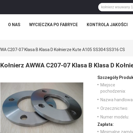
O NAS
WYCIECZKA PO FABRYCE
KONTROLA JAKOŚCI
WWA C207-07 Klasa B Klasa D Kołnierze Kute A105 SS304 SS316 CS
Kołnierz AWWA C207-07 Klasa B Klasa D Kołni
Szczegóły Produk
Miejsce
pochodzenia:
Nazwa handlowa
Orzecznictwo:
Numer modelu:
Zapłata:
Minimalne zamów