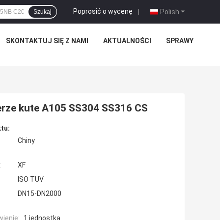
Poprosić o wycenę
|
Polish
Szukaj
SKONTAKTUJ SIĘ Z NAMI
AKTUALNOŚCI
SPRAWY
erze kute A105 SS304 SS316 CS
tu:
Chiny
:
XF
ISO TUV
DN15-DN2000
ienie:
1 jednostka