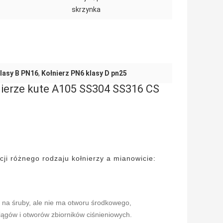
skrzynka
klasy B PN16
,
Kołnierz PN6 klasy D pn25
nierze kute A105 SS304 SS316 CS
i różnego rodzaju kołnierzy a mianowicie:
y na śruby, ale nie ma otworu środkowego,
iągów i otworów zbiorników ciśnieniowych.