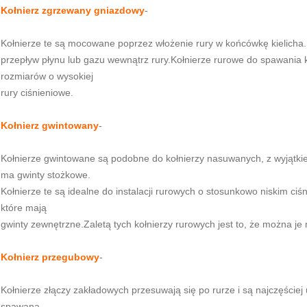
Kołnierz zgrzewany gniazdowy
-
Kołnierze te są mocowane poprzez włożenie rury w końcówkę kielicha.P
przepływ płynu lub gazu wewnątrz rury.Kołnierze rurowe do spawania
rozmiarów o wysokiej
rury ciśnieniowe.
Kołnierz gwintowany
-
Kołnierze gwintowane są podobne do kołnierzy nasuwanych, z wyjątki
ma gwinty stożkowe.
Kołnierze te są idealne do instalacji rurowych o stosunkowo niskim ci
które mają
gwinty zewnętrzne.Zaletą tych kołnierzy rurowych jest to, że można 
Kołnierz przegubowy
-
Kołnierze złączy zakładowych przesuwają się po rurze i są najczęściej
spawana