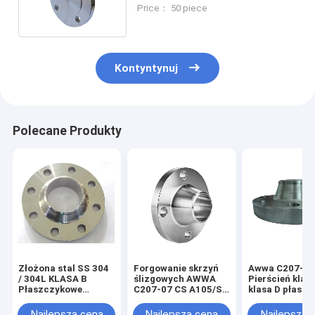
nierdzewnej klasa B/klasa D
Price： 50 piece
72"
Kontyntynuj
Polecane Produkty
Złożona stal SS 304
Forgowanie skrzyń
Awwa C207-0
/ 304L KLASA B
ślizgowych AWWA
Pierścień klas
Płaszczykowe
C207-07 CS A105/SA
klasa D płaszc
obudowy ze stali
105N typu
stali węglowej
typu węzłowego
węzłowego
Najlepsza cena
Najlepsza cena
Najlepsza 