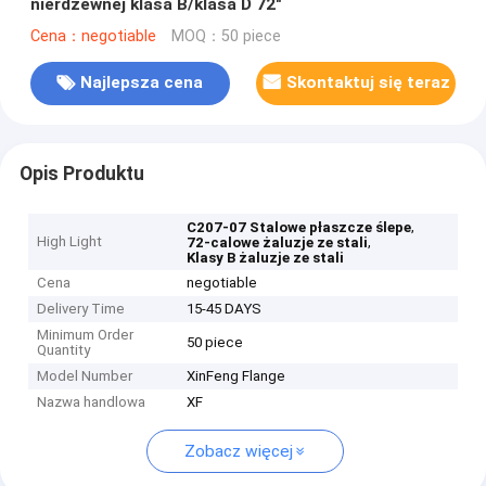
nierdzewnej klasa B/klasa D 72"
Cena：negotiable
MOQ：50 piece
Najlepsza cena
Skontaktuj się teraz
Opis Produktu
,
C207-07 Stalowe płaszcze ślepe
High Light
,
72-calowe żaluzje ze stali
Klasy B żaluzje ze stali
Cena
negotiable
Delivery Time
15-45 DAYS
Minimum Order
50 piece
Quantity
Model Number
XinFeng Flange
Nazwa handlowa
XF
Zobacz więcej