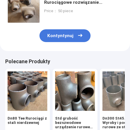
Rurociągowe rozwiązanie
rurociągowe Rurociągowe
Price： 50 piece
rozwiązanie rurociągowe
Rurociągowe rozwiązanie
rurociągowe Rurociągowe
rozwiązanie rurociągowe
Kontyntynuj
Polecane Produkty
Dn80 Tee Rurociągi z
Std grubość
Dn300 St45.8
stali nierdzewnej
bezszwodowe
Wyroby i podz
urządzenie rurowe
rurowe ze stal