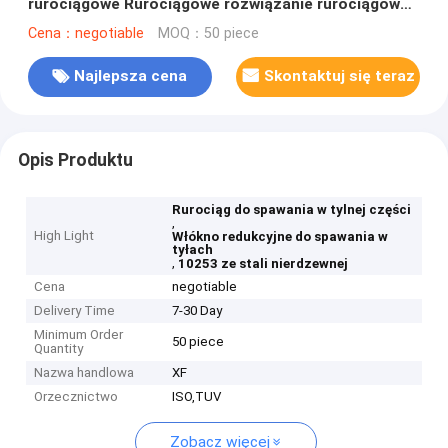
rurociągowe Rurociągowe rozwiązanie rurociągowe
Rurociągowe rozwiązanie rurociągowe Rurociągowe
Cena：negotiable
MOQ：50 piece
rozwiązanie rurociągowe
Najlepsza cena
Skontaktuj się teraz
Opis Produktu
Rurociąg do spawania w tylnej części
,
High Light
Włókno redukcyjne do spawania w
tyłach
,
10253 ze stali nierdzewnej
Cena
negotiable
Delivery Time
7-30 Day
Minimum Order
50 piece
Quantity
Nazwa handlowa
XF
Orzecznictwo
ISO,TUV
Zobacz więcej