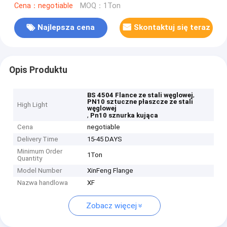
Cena：negotiable
MOQ：1Ton
Najlepsza cena
Skontaktuj się teraz
Opis Produktu
,
BS 4504 Flance ze stali węglowej
PN10 sztuczne płaszcze ze stali
High Light
węglowej
,
Pn10 sznurka kująca
Cena
negotiable
Delivery Time
15-45 DAYS
Minimum Order
1Ton
Quantity
Model Number
XinFeng Flange
Nazwa handlowa
XF
Zobacz więcej