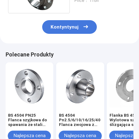
Price： 1Ton
Kontyntynuj
Polecane Produkty
BS 4504 PN25
BS 4504
Flanka BS 450
Flanca szyjkowa do
Pn2.5/6/10/16/25/40
Wylotowa szyj
spawania ze stali
Flanca zwojowa z
ślizgająca się 
nierdzewnej
szyjki ze stali
flance ze stali
nierdzewnej
węglowej
Najlepsza cena
Najlepsza cena
Najlepsza 