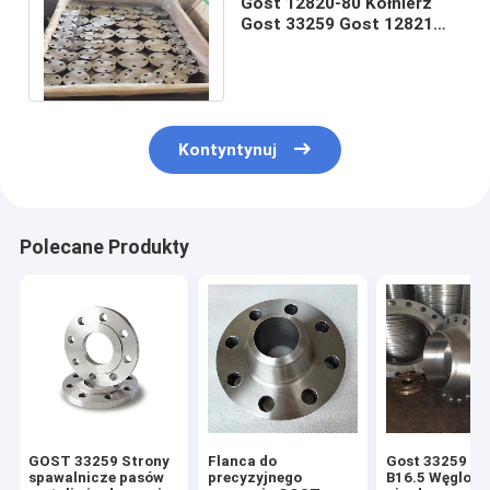
Gost 12820-80 Kołnierz
Gost 33259 Gost 12821
Pn6 Pn10 Pn16 Pn25 Pn64
Pn100 St20
Kontyntynuj
Polecane Produkty
GOST 33259 Strony
Flanca do
Gost 33259 AN
spawalnicze pasów
precyzyjnego
B16.5 Węglowa