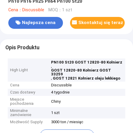
Pn10 Pn16 Pn25 Pn64 Pn100 St20
Cena：Discussible
MOQ：1 szt
Najlepsza cena
Skontaktuj się teraz
Opis Produktu
PN100 St20 GOST 12820-80 Kołnierz
,
High Light
GOST 12820-80 Kołnierz GOST
33259
,
GOST 12821 Kołnierz oleju lekkiego
Cena
Discussible
Czas dostawy
4 tygodnie
Miejsce
Chiny
pochodzenia
Minimalne
1 szt
zamówienie
Możliwość Supply
3000 ton / miesiąc