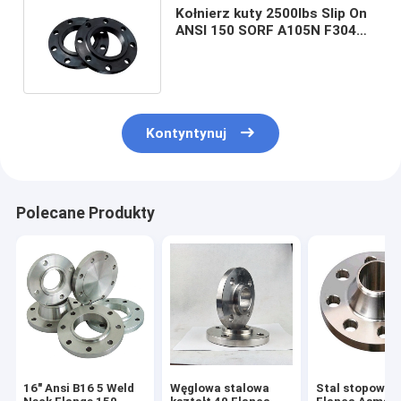
Kołnierz kuty 2500lbs Slip On
ANSI 150 SORF A105N F304
304l F316 Kołnierz 316l
Kontyntynuj
Polecane Produkty
16" Ansi B16 5 Weld
Węglowa stalowa
Stal stopowa 