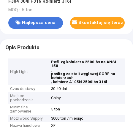
F304 304l F316 Kołnierz 316l
MOQ：5 ton
Najlepsza cena
Skontaktuj się teraz
Opis Produktu
Poślizg kołnierza 2500lbs na ANSI
150
,
High Light
poślizg ze stali węglowej SORF na
kołnierzach
,
kołnierz A105N 2500lbs 316l
Czas dostawy
30-40 dni
Miejsce
Chiny
pochodzenia
Minimalne
5 ton
zamówienie
Możliwość Supply
3000 ton / miesiąc
Nazwa handlowa
XF