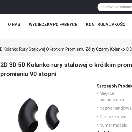
O NAS
WYCIECZKA PO FABRYCE
KONTROLA JAKOŚCI
D Kolanko Rury Stalowej O Krótkim Promieniu Żółty Czarny Kolanko O 
2D 3D 5D Kolanko rury stalowej o krótkim prom
promieniu 90 stopni
Szczegóły Produk
Miejsce
pochodzenia:
Nazwa handlowa
Orzecznictwo:
Numer modelu: