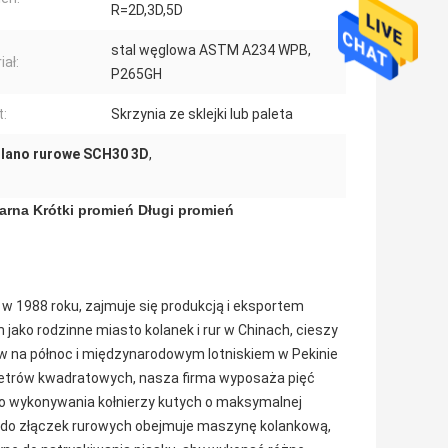
R=2D,3D,5D
stal węglowa ASTM A234 WPB,
iał:
P265GH
t:
Skrzynia ze sklejki lub paleta
lano rurowe SCH30 3D
,
rna Krótki promień Długi promień
 w 1988 roku, zajmuje się produkcją i eksportem 
jako rodzinne miasto kolanek i rur w Chinach, cieszy 
 na północ i międzynarodowym lotniskiem w Pekinie 
etrów kwadratowych, nasza firma wyposaża pięć 
 do wykonywania kołnierzy kutych o maksymalnej 
 do złączek rurowych obejmuje maszynę kolankową, 