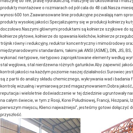
maszynę do tee, prasę hydrauliczną, maszynę do ukosowania i maszy
produkty montażowe o rozmiarach od pół cala do 48 cali.Nasza miesi
wynosi 600 ton.Zaawansowane linie produkcyjne pozwalają nam spro
produkty wysokiej jakości.Specjalizujemy się w produkcji kołnierzy ku
doczołowo.Naszymi głównymi produktami są kołnierze szyjkowe do spaw
kołnierze płytowe, kołnierze do spawania kielichów, kołnierze przegubo
trójnik równy i redukcyjny, reduktor koncentryczny i mimośrodowy or
międzynarodowymi standardami, takimi jak ANSI (ASME), DIN, JIS, B
wykonać nietypowe, nietypowo zaprojektowane elementy według wymag
stal węglowa, stal nierdzewna różnych gatunków.Aby zapewnić jakoś
kontroli jakości na każdym poziomie naszej działalności.Surowiec jes
są z partii do analizy składu chemicznego, wykrywania wad i badania
kontrolę wizualną i wymiarową przed magazynowaniem.Dobra jakość,
reputacja i wieloletnie doświadczenie w tej dziedzinie ugruntowały n
na całym świecie, w tym z Rosji, Korei Południowej, Francji, Hiszpanii, I
pierwszym miejscu, Klienci najważniejsi”, jesteśmy gotowi dołączyć do
przyszłość.