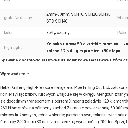
2mm-60mm, SCH10, SCH20,SCH30,
grubość ściany:
Mater
STD SCH40
kolor:
żółty, czarny
Pakie
Kolanko rurowe 5D o krótkim promieniu
,
ko
High Light:
kolano 2D o długim promieniu 90 stopni
Spawana doczołowo stalowa rura kolankowa Bezszwowa żółta cza
Wprowadzenie
Hebei Xinfeng High-Pressure Flange and PIpe Fitting Co., Ltd, założona
kołnierzy i łączników rurowych.Znajduje się w okręgu Mengcun znanym 
się dogodnym transportem z portem Xingang zaledwie 120 kilometrów
260 kilometrów na północny zachód.Zajmując powierzchnię 50 000 m
młotów kuźniczych, jedną walcarkę pierścieniową, tokarki i wiertarki
średnicy 2400 mm (80 cali) z miesięczną wydajnością 700 ton.Sprzęt