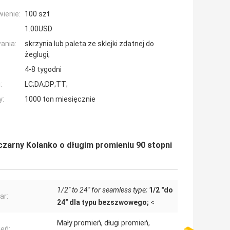
ienie:
100 szt
1.00USD
ania:
skrzynia lub paleta ze sklejki zdatnej do
żeglugi;
4-8 tygodni
:
LC;DA;DP;TT;
y:
1000 ton miesięcznie
czarny Kolanko o długim promieniu 90 stopni
1/2" to 24" for seamless type;
1/2 "do
ar:
24" dla typu bezszwowego;
<
Mały promień, długi promień,
eń: