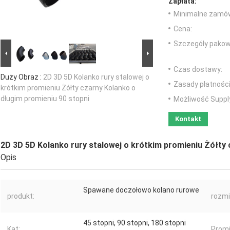
Zapłata:
Minimalne zamów
Cena:
Szczegóły pakow
Czas dostawy:
Duży Obraz :
2D 3D 5D Kolanko rury stalowej o
Zasady płatności
krótkim promieniu Żółty czarny Kolanko o
długim promieniu 90 stopni
Możliwość Suppl
Kontakt
2D 3D 5D Kolanko rury stalowej o krótkim promieniu Żółty 
Opis
Spawane doczołowo kolano rurowe
produkt:
rozmi
45 stopni, 90 stopni, 180 stopni
Kąt:
Promi