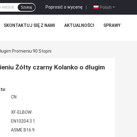
Poprosić o wycenę
|
Polish
Szukaj
SKONTAKTUJ SIĘ Z NAMI
AKTUALNOŚCI
SPRAWY
Długim Promieniu 90 Stopni
ieniu Żółty czarny Kolanko o długim
tu:
CN
:
XF-ELBOW
EN10204 3.1
ASME B16.9