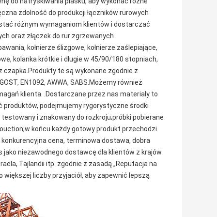
nę do natryskiwania piasku, aby wykonać różne 
ęczna zdolność do produkcji łączników rurowych 
stać różnym wymaganiom klientów i dostarczać 
tych oraz złączek do rur zgrzewanych 
ania, kołnierze ślizgowe, kołnierze zaślepiające, 
we, kolanka krótkie i długie w 45/90/180 stopniach, 
az czapka.Produkty te są wykonane zgodnie z 
S, GOST, EN1092, AWWA, SABS.Możemy również 
ań klienta. .Dostarczane przez nas materiały to 
ć produktów, podejmujemy rygorystyczne środki 
t testowany i znakowany do rozkroju;próbki pobierane 
 fouction;w końcu każdy gotowy produkt przechodzi 
 konkurencyjna cena, terminowa dostawa, dobra 
as jako niezawodnego dostawcę dla klientów z krajów 
zraela, Tajlandii itp. zgodnie z zasadą „Reputacja na 
 większej liczby przyjaciół, aby zapewnić lepszą 