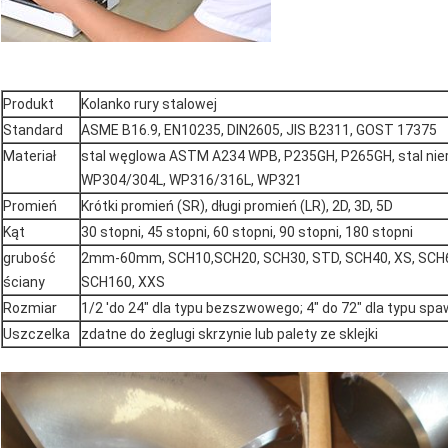
Produkt
Kolanko rury stalowej
Standard
ASME B16.9, EN10235, DIN2605, JIS B2311, GOST 17375
Materiał
stal węglowa ASTM A234 WPB, P235GH, P265GH, stal n
WP304/304L, WP316/316L, WP321
Promień
Krótki promień (SR), długi promień (LR), 2D, 3D, 5D
Kąt
30 stopni, 45 stopni, 60 stopni, 90 stopni, 180 stopni
grubość
2mm-60mm, SCH10,SCH20, SCH30, STD, SCH40, XS, SCH6
ściany
SCH160, XXS
Rozmiar
1/2 'do 24" dla typu bezszwowego; 4" do 72" dla typu sp
Uszczelka
zdatne do żeglugi skrzynie lub palety ze sklejki