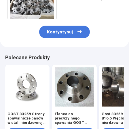
płytowa WN Q235 ST20
AISI321 304 316 RF FF
Kontyntynuj
Polecane Produkty
GOST 33259 Strony
Flanca do
Gost 33259 AN
spawalnicze pasów
precyzyjnego
B16.5 Węglowa
w stali nierdzewnej
spawania GOST
nierdzewna pł
węglowej lub
33259 PN100 Do
zwojowe