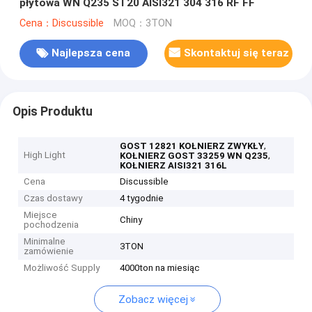
płytowa WN Q235 ST20 AISI321 304 316 RF FF
Cena：Discussible
MOQ：3TON
Najlepsza cena
Skontaktuj się teraz
Opis Produktu
,
GOST 12821 KOŁNIERZ ZWYKŁY
High Light
,
KOŁNIERZ GOST 33259 WN Q235
KOŁNIERZ AISI321 316L
Cena
Discussible
Czas dostawy
4 tygodnie
Miejsce
Chiny
pochodzenia
Minimalne
3TON
zamówienie
Możliwość Supply
4000ton na miesiąc
Zobacz więcej