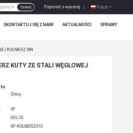
Poprosić o wycenę
|
Polish
Szukaj
SKONTAKTUJ SIĘ Z NAMI
AKTUALNOŚCI
SPRAWY
OWEJ KOŁNIERZ WN
IERZ KUTY ZE STALI WĘGLOWEJ
tu:
Chiny
:
XF
ISO, CE
XF-KOŁNIERZ010