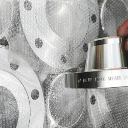
Zostaw wiadomość
Oddzwonimy wkrótce!