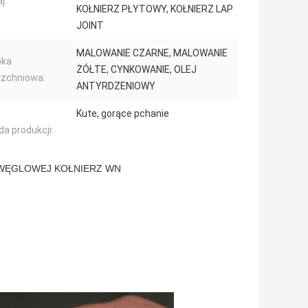
j:
KOŁNIERZ PŁYTOWY, KOŁNIERZ LAP
JOINT
MALOWANIE CZARNE, MALOWANIE
bka
ŻÓŁTE, CYNKOWANIE, OLEJ
rzchniowa:
ANTYRDZENIOWY
Kute, gorące pchanie
a produkcji:
LI WĘGLOWEJ KOŁNIERZ WN