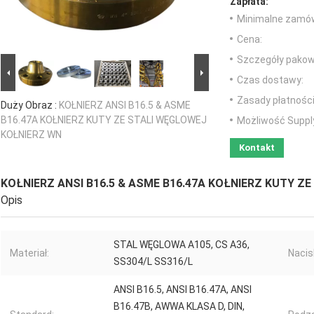
Zapłata:
Minimalne zamów
Cena:
Szczegóły pakow
Czas dostawy:
Zasady płatności
Duży Obraz :
KOŁNIERZ ANSI B16.5 & ASME
B16.47A KOŁNIERZ KUTY ZE STALI WĘGLOWEJ
Możliwość Suppl
KOŁNIERZ WN
Kontakt
KOŁNIERZ ANSI B16.5 & ASME B16.47A KOŁNIERZ KUTY Z
Opis
STAL WĘGLOWA A105, CS A36,
Materiał:
Nacis
SS304/L SS316/L
ANSI B16.5, ANSI B16.47A, ANSI
B16.47B, AWWA KLASA D, DIN,