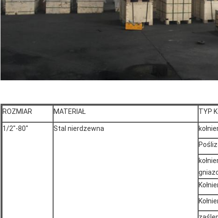
ROZMIAR
MATERIAŁ
TYP 
1/2"-80"
Stal nierdzewna
kołnie
Pośliz
kołni
gniaz
Kołnie
Kołni
zaśle