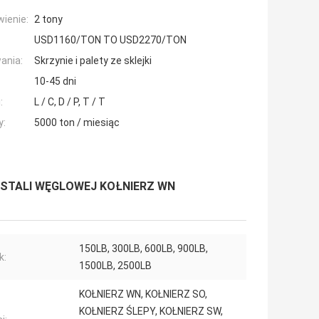
ienie:
2 tony
USD1160/TON TO USD2270/TON
ania:
Skrzynie i palety ze sklejki
10-45 dni
:
L / C, D / P, T / T
y:
5000 ton / miesiąc
E STALI WĘGLOWEJ KOŁNIERZ WN
150LB, 300LB, 600LB, 900LB,
k:
1500LB, 2500LB
KOŁNIERZ WN, KOŁNIERZ SO,
KOŁNIERZ ŚLEPY, KOŁNIERZ SW,