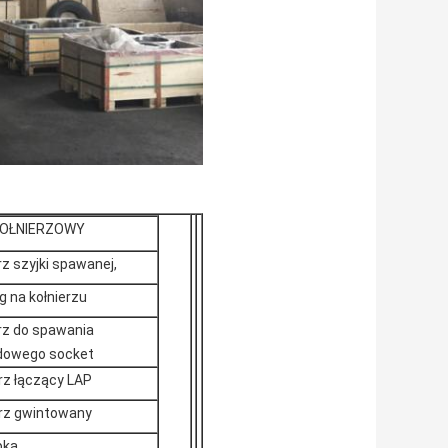
KOŁNIERZOWY
rz szyjki spawanej,
g na kołnierzu
erz do spawania
dowego socket
rz łączący LAP
erz gwintowany
pka