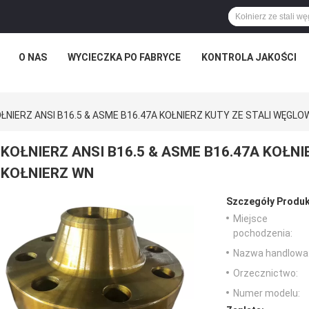
O NAS
WYCIECZKA PO FABRYCE
KONTROLA JAKOŚCI
ŁNIERZ ANSI B16.5 & ASME B16.47A KOŁNIERZ KUTY ZE STALI WĘGL
KOŁNIERZ ANSI B16.5 & ASME B16.47A KOŁN
KOŁNIERZ WN
Szczegóły Produk
Miejsce
pochodzenia:
Nazwa handlowa
Orzecznictwo:
Numer modelu: