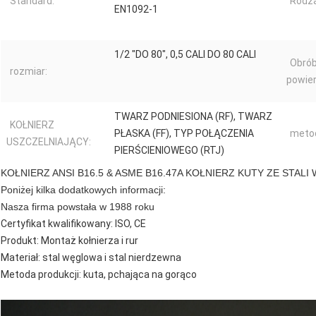
Standard:
Rodza
EN1092-1
1/2 "DO 80", 0,5 CALI DO 80 CALI
Obró
rozmiar:
powie
TWARZ PODNIESIONA (RF), TWARZ
KOŁNIERZ
PŁASKA (FF), TYP POŁĄCZENIA
metod
USZCZELNIAJĄCY:
PIERŚCIENIOWEGO (RTJ)
KOŁNIERZ ANSI B16.5 & ASME B16.47A KOŁNIERZ KUTY ZE STA
Poniżej kilka dodatkowych informacji:
Nasza firma powstała w 1988 roku
Certyfikat kwalifikowany: ISO, CE
Produkt: Montaż kołnierza i rur
Materiał: stal węglowa i stal nierdzewna
Metoda produkcji: kuta, pchająca na gorąco