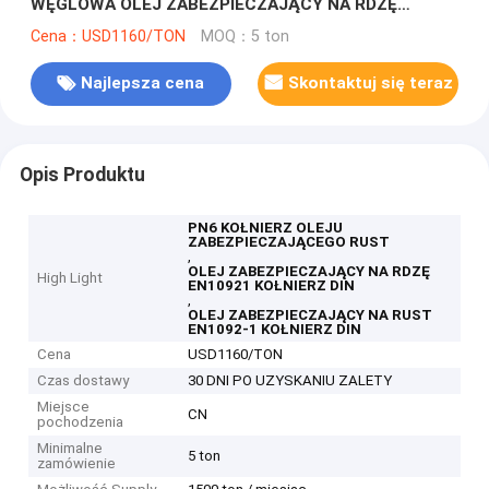
WĘGLOWA OLEJ ZABEZPIECZAJĄCY NA RDZĘ
EN1092-1 DIN
Cena：USD1160/TON
MOQ：5 ton
Najlepsza cena
Skontaktuj się teraz
Opis Produktu
PN6 KOŁNIERZ OLEJU
ZABEZPIECZAJĄCEGO RUST
,
OLEJ ZABEZPIECZAJĄCY NA RDZĘ
High Light
EN10921 KOŁNIERZ DIN
,
OLEJ ZABEZPIECZAJĄCY NA RUST
EN1092-1 KOŁNIERZ DIN
Cena
USD1160/TON
Czas dostawy
30 DNI PO UZYSKANIU ZALETY
Miejsce
CN
pochodzenia
Minimalne
5 ton
zamówienie