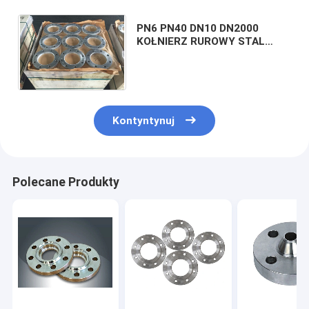
PN6 PN40 DN10 DN2000
KOŁNIERZ RUROWY STAL
WĘGLOWA OLEJ
ZABEZPIECZAJĄCY NA RDZĘ
EN1092-1 DIN
Kontyntynuj
Polecane Produkty